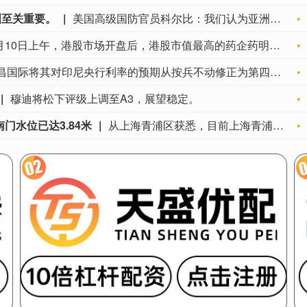
洲至关重要。
美国高级国防官员科尔比：我们认为亚洲至关重要。
8月10日上午，港股市场开盘后，港股市值最高的药企药明康德盘中股价持续创历史新高，一度达到204.2港元/股，市值一度突破6000亿港元。 与此同时，同样是A股市值最高的药企药明康德盘中股价一度达到166.66元/股，距离上次历史高点166.83元/股也仅有一步之遥。
联昌国际将其对印尼央行利率的预期从按兵不动修正为第四季度加息25个基点，这反映出与厄尔尼诺现象相关的食品供应受干扰和能源价格高企带来的通胀风险。联昌国际分析师表示，2026年通胀率可能达到3.4%，接近印尼央行目标区间的上限。他们表示，财政空间预计将保持充足，因为较高的能源补贴带来的影响可能会在很大程度上被优先项目的削减和更强劲的财政收入所抵消。他们认为，因此占GDP 2.85%的财政赤字目标预计将保持不变，尽管下半年政府支出可能增加会带来上行风险。联昌国际补充道，增强的流动性激励措施应会缓解资金压力，但信贷传导可能依然有限，随着银行继续将过剩流动性配置于印尼央行证券。
穆迪将松下评级上调至A3，展望稳定。
门水位已达3.84米
从上海青浦区获悉，目前上海青浦南门水位已达3.84米，超保证水位，根据《青浦区防汛防台专项应急预案》，经区政府同意，区防汛专项指挥部决定于2026年8月10日11时10分将全区防汛防台II级响应更新为全区防汛防台Ⅰ级响应行动。请各街镇、各单位做好应对防范工作，做好人员转移安置、社会面保安全工作。当前，上海青浦区高挂大风橙色预警、暴雨橙色预警。（澎湃）