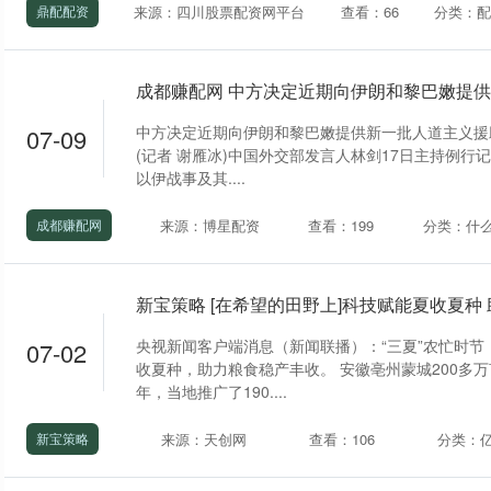
来源：四川股票配资网平台
查看：66
分类：
鼎配配资
成都赚配网 中方决定近期向伊朗和黎巴嫩提
中方决定近期向伊朗和黎巴嫩提供新一批人道主义援助
07-09
(记者 谢雁冰)中国外交部发言人林剑17日主持例行
以伊战事及其....
来源：博星配资
查看：199
分类：什
成都赚配网
新宝策略 [在希望的田野上]科技赋能夏收夏种
央视新闻客户端消息（新闻联播）：“三夏”农忙时节
07-02
收夏种，助力粮食稳产丰收。 安徽亳州蒙城200多
年，当地推广了190....
来源：天创网
查看：106
分类：
新宝策略