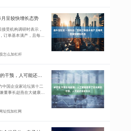
每月呈较快增长态势
3日接受机构调研时表示，
，订单基本满产，且每月
股怎么加杠杆
卓信宝 华熙生物赵燕：人工智能提早了对未病的干预，人可能还会逆生长
布力中国企业家论坛第十二
人兼董事长赵燕在大健康论
网址找加杠网