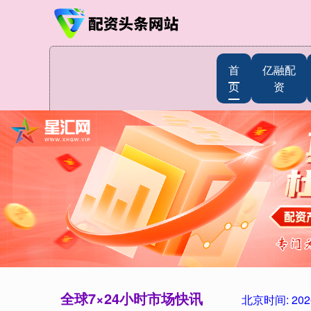
首
亿融配
页
资
全球7×24小时市场快讯
北京时间:
202