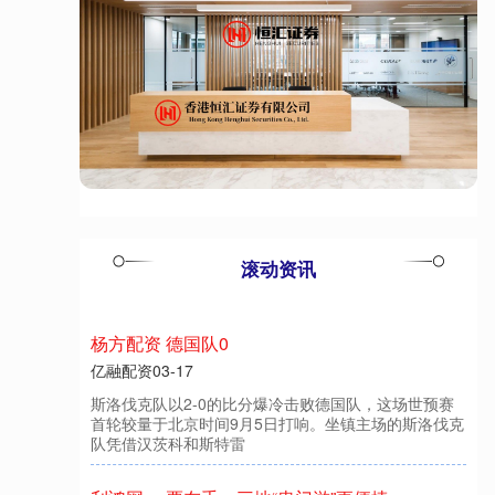
滚动资讯
富配平台 开拓药业-B拟折让约1875%先旧后新
配售20673万股 净筹约4034万港元
股票自己配资流程详解
03-28
热点栏目 自选股 数据中心 行情中心 资金流向 模拟交
易 客户端 开拓药业-B（09939）发布公告，于2025年8
月1