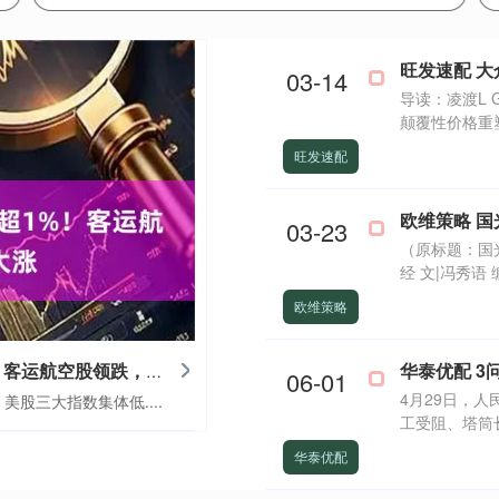
03-14
导读：凌渡L 
颠覆性价格重塑
旺发速配
欧维策略 国
03-23
（原标题：国光
经 文|冯秀语 
欧维策略
华泰优配 3
创同配资 美股全线下跌，纳指跌超1%！客运航空股领跌，国际油价大涨
06-01
4月29日，
鹏 美股三大指数集体低....
工受阻、塔筒长
华泰优配