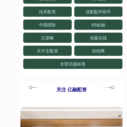
佳禾配资
优配配件助手
中期国际
K8金融
泛策略
创盈在线
天牛宝配资
倍悦网
全部话题标签
关注 亿融配资