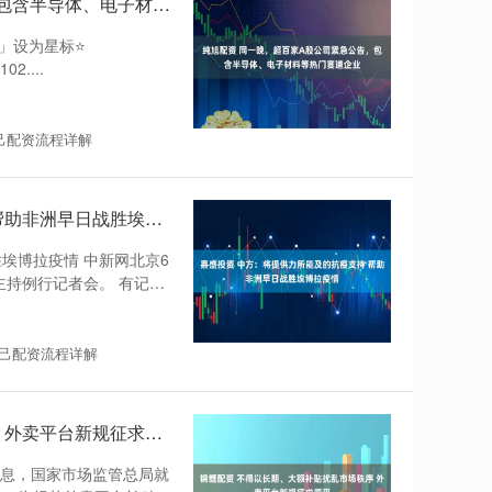
纯旭配资 同一晚，超百家A股公司紧急公告，包含半导体、电子材料等热门赛道企业
」设为星标⭐
02....
己配资流程详解
嘉盛投资 中方：将提供力所能及的抗疫支持 帮助非洲早日战胜埃博拉疫情
埃博拉疫情 中新网北京6
日主持例行记者会。 有记者
己配资流程详解
锦鲤配资 不得以长期、大额补贴扰乱市场秩序 外卖平台新规征求意见
消息，国家市场监管总局就