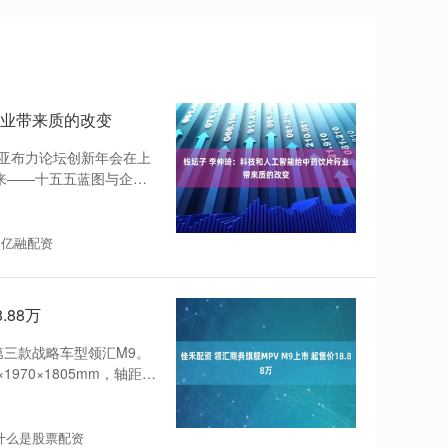
行业带来质的改变
26亚布力论坛创新年会在上
来——十五五蓝图与企业
：亿融配资
.88万
第三款战略车型领汇M9。
970×1805mm，轴距
什么是股票配资