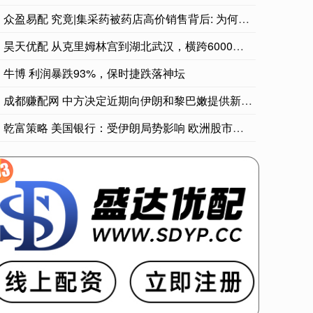
众盈易配 究竟|集采药被药店高价销售背后: 为何会有价差?
昊天优配 从克里姆林宫到湖北武汉，横跨6000多公里的文物如
牛博 利润暴跌93%，保时捷跌落神坛
成都赚配网 中方决定近期向伊朗和黎巴嫩提供新一批人道主义援助
乾富策略 美国银行：受伊朗局势影响 欧洲股市可能再下跌10%