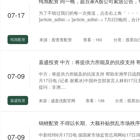
为了不错过我们的每一次推送，点击右上角「・・・
07-17
]article_adlist--> ]article_adlist--> 7月2日晚间，合计1
来源：股查查配资
查看：163
分类：股票自
纯旭配资
中方：将提供力所能及的抗疫支持 帮助非洲早日战胜
07-09
月17日电 (记者 谢雁冰)中国外交部发言人林剑17
提问：非洲....
来源：盛盈优配官网
查看：136
分类：股票自
嘉盛投资
中新经纬6月17日电 据国家市场监管总局网站17日
07-09