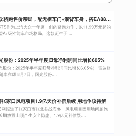
旺发速配 大众轿跑售价亲民，配无框车门+溜背车身，搭EA888 20高功率引擎
GTS作为上汽大众十年磨一剑的轿跑力作，以11.99万元起的
A+级性能车市场格局。这款诞生于....
光股份：2025年半年度归母净利润同比增长605%
股份：2025年半年度归母净利润同比增长6.05%） 雷达财
编|李亦辉 8月7日，国光股份....
问张家口风电项目1.9亿天价补偿后续 用地争议待解
人民网报道了张家口市张北县战海乡一风电项目因用地问题施
期放置山顶产生安全隐患、1.9亿元补偿疑....