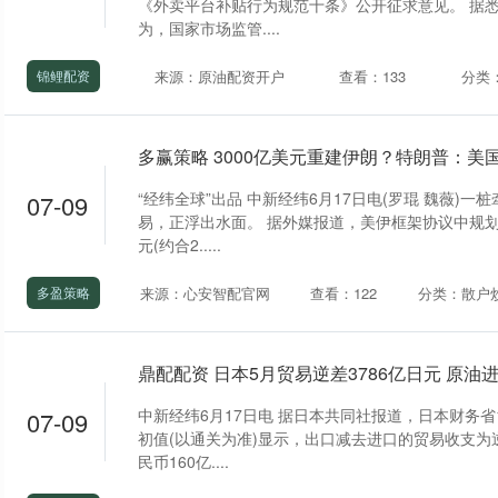
《外卖平台补贴行为规范十条》公开征求意见。 据
为，国家市场监管....
来源：原油配资开户
查看：133
分类
锦鲤配资
“经纬全球”出品 中新经纬6月17日电(罗琨 魏薇)
07-09
易，正浮出水面。 据外媒报道，美伊框架协议中规划
元(约合2.....
来源：心安智配官网
查看：122
分类：散户
多盈策略
鼎配配资 日本5月贸易逆差3786亿日元 原油进
中新经纬6月17日电 据日本共同社报道，日本财务省
07-09
初值(以通关为准)显示，出口减去进口的贸易收支为逆
民币160亿....