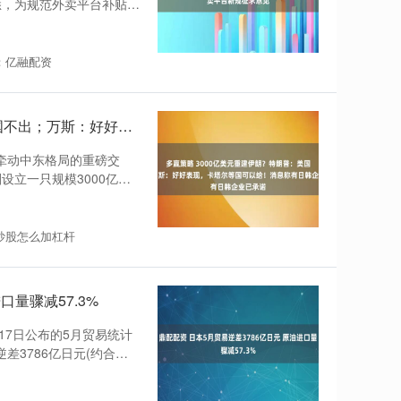
悉，为规范外卖平台补贴行
：亿融配资
多赢策略 3000亿美元重建伊朗？特朗普：美国不出；万斯：好好表现，卡塔尔等国可以给！消息称有日韩企业已承诺
一桩牵动中东格局的重磅交
设立一只规模3000亿美
炒股怎么加杠杆
口量骤减57.3%
17日公布的5月贸易统计
差3786亿日元(约合人