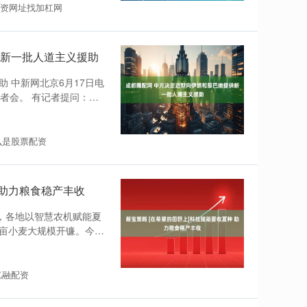
配资网址找加杠网
供新一批人道主义援助
 中新网北京6月17日电
记者会。 有记者提问：美
么是股票配资
 助力粮食稳产丰收
，各地以智慧农机赋能夏
万亩小麦大规模开镰。今
亿融配资